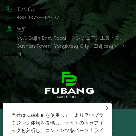

モバイル
+86-13738962927

住所
No.3 Gujin East Road、ジンチュアン工業地帯、
Gushan Town、Yongkang City、Zhijiang省、中
国
X
当社は Cookie を使用して、より良いブラ
Copyright©2024 Yongkang City Fubang
ウジング体験を提供し、サイトのトラフィ
Garden Tools Factory All Rights Reserved。
ックを分析し、コンテンツをパーソナライ