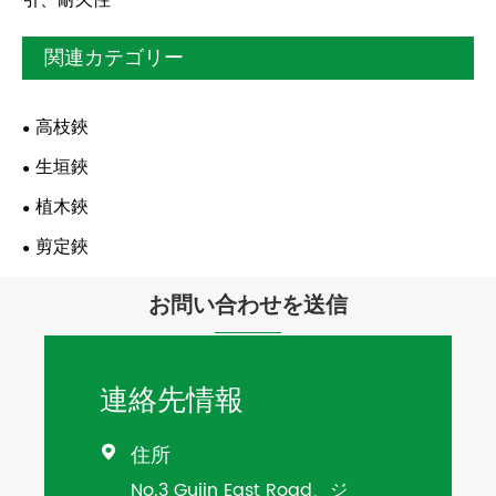
引、耐久性
関連カテゴリー
高枝鋏
生垣鋏
植木鋏
剪定鋏
お問い合わせを送信
連絡先情報
住所

No.3 Gujin East Road、ジ