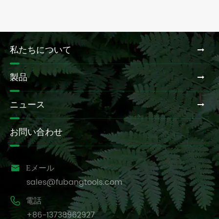
私たちについて
製品
ニュース
お問い合わせ

Eメール
sales@fubangtools.com

電話
+86-13738962927