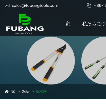
sales@fubangtools.com
+86-1


家
私たちにつ
家
製品
植木鋏