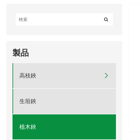
製品
高枝鋏

生垣鋏
植木鋏