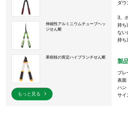
ダウ
3。
伸縮性アルミニウムチューブヘッ
持ち
ジせん断
ない
持ち
果樹枝の剪定ハイブランチせん断
製
ブレ
表面
ハン
もっと見る
サイ