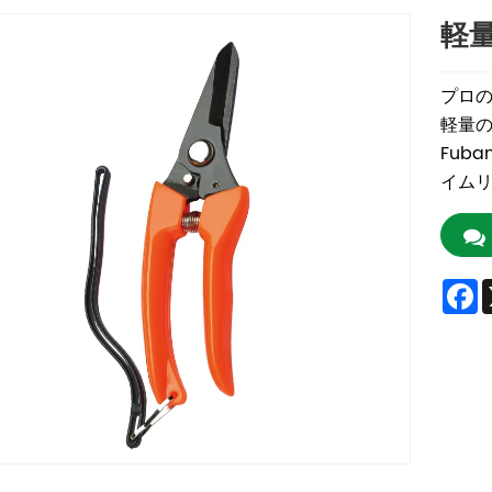
軽
プロ
軽量
Fub
イム
F