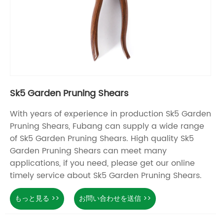
Sk5 Garden Pruning Shears
With years of experience in production Sk5 Garden
Pruning Shears, Fubang can supply a wide range
of Sk5 Garden Pruning Shears. High quality Sk5
Garden Pruning Shears can meet many
applications, if you need, please get our online
timely service about Sk5 Garden Pruning Shears.
もっと見る >>
お問い合わせを送信 >>