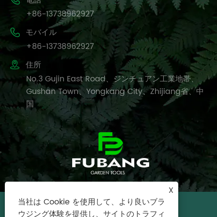

+86-13738962927

モバイル
+86-13738962927

住所
No.3 Gujin East Road、ジンチュアン工業地帯、
Gushan Town、Yongkang City、Zhijiang省、中
国
X
当社は Cookie を使用して、より良いブラ
Copyright©2024 Yongkang City Fubang
ウジング体験を提供し、サイトのトラフィ